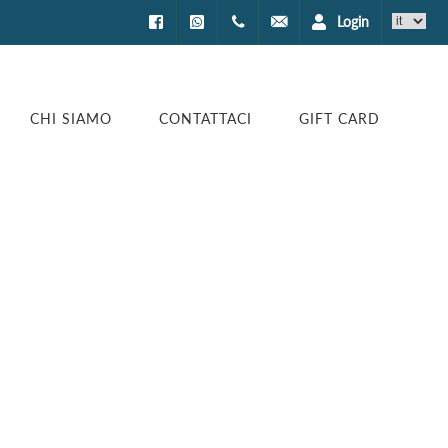
Login
Facebook
WhatsApp
0994002622
prenotazioni@encantotrave
CHI SIAMO
CONTATTACI
GIFT CARD