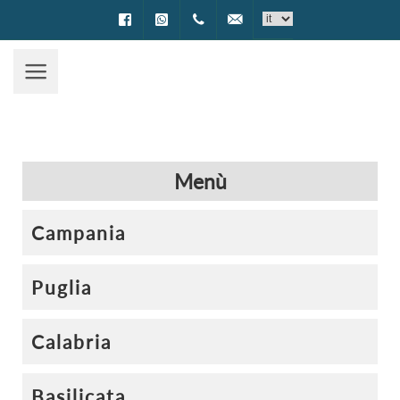
Facebook
WhatsApp
0994002622
prenotazioni@encantotravel.i
Menù
Campania
Puglia
Calabria
Basilicata