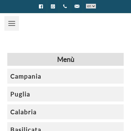
Facebook
WhatsApp
0994002622
prenotazioni@encantotravel.i
Menù
Campania
Puglia
Calabria
Basilicata