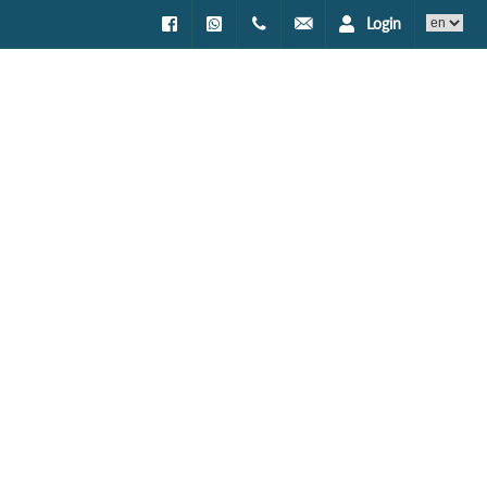
Login
Facebook
WhatsApp
0994002622
prenotazioni@encantotrave