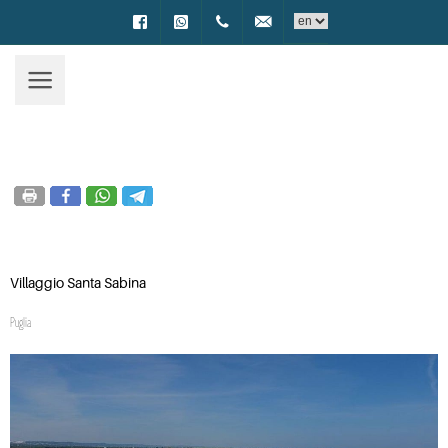
Facebook
WhatsApp
0994002622
prenotazioni@encantotravel.i
Villaggio Santa Sabina
Puglia