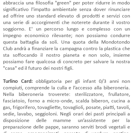
abbraccia una filosofia "green" per poter ridurre in modo
significativo l'impatto ambientale senza dover rinunciare
ad offrire uno standard elevato di prodotti e servizi con
una serie di accorgimenti che noterete durante il vostro
soggiorno. E' un percorso lungo e complesso con un
impegno economico rilevante; non possiamo condurre
questa battaglia da soli. Una quota della Mondotondo
Club andrà a finanziare la campagna contro la plastica che
sta soffocando il nostro pianeta e non solo, insieme
possiamo fare qualcosa di concreto per salvare la nostra
"casa" ed il futuro dei nostri figli.
Turlino Card:
obbligatoria per gli infant 0/3 anni non
compiuti, comprende la culla e l’accesso alla biberoneria.
Nella biberoneria troverete: sterilizzatore, frullatore,
fasciatoio, forno a micro-onde, scalda biberon, cucina a
gas, frigorifero, tovagliette, tovaglioli, posate, piatti, tavoli,
sedie, lavabo, seggioloni. Negli orari dei pasti principali a
disposizione delle mamme un’assistente per la
preparazione delle pappe, saranno serviti brodi vegetali e