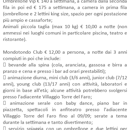
Ombrellone Vip € 140 a settimana, a camera dalla seconda
fila in poi ed € 175 a settimana, a camera in prima fila
(ombrellone e 2 lettini king size, spazio per ogni postazione
più ampio e cassaforte;
Animali piccola taglia (max 10 kg) € 10,00 a notte (non
ammessi nei luoghi comuni in particolare piscina, teatro e
ristorante).
Mondotondo Club € 12,00 a persona, a notte dai 3 anni
compiuti in poi che include:
 bevande alla spina (cola, aranciata, gassosa e birra a
pranzo e cena e presso i bar ad orari prestabiliti);
 animazione diurna, mini club (3/6 anni), junior club (7/12
anni), young club (13/17 anni) con attività, laboratori e
giorni in base all'età; alcune attività potrebbero svolgersi
presso l'adiacente Villaggio Torre del Faro;
 animazione serale con baby dance, piano bar in
piazzetta, spettacoli in anfiteatro presso l'adiacente
Villaggio Torre del Faro fino al 09/09; serate a tema
durante la settimana e tanto divertimento;
 servizio spiaggia con un ombrellone e due lettini per